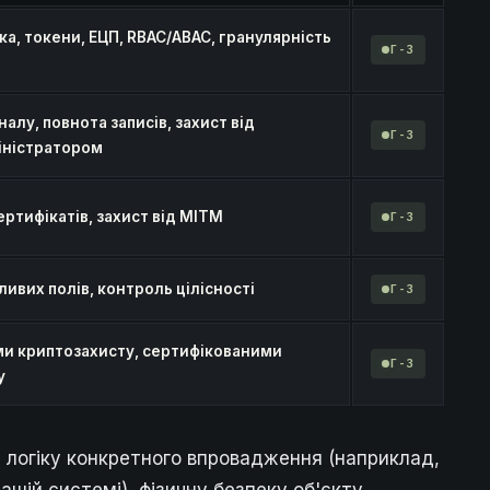
ка, токени, ЕЦП, RBAC/ABAC, гранулярність
Г-3
алу, повнота записів, захист від
Г-3
іністратором
ертифікатів, захист від MITM
Г-3
ивих полів, контроль цілісності
Г-3
ми криптозахисту, сертифікованими
Г-3
у
логіку конкретного впровадження (наприклад,