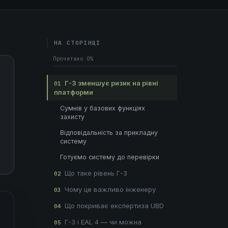
НА СТОРІНЦІ
Прочитано
0%
Г-3 зменшує ризик на рівні
01
платформи
Сумнів у базових функціях
захисту
Відповідальність за прикладну
систему
Готуємо систему до перевірки
Що таке рівень Г-3
02
Чому це важливо інженеру
03
Що покриває експертиза UBD
04
Г-3 і EAL 4 — чи можна
05