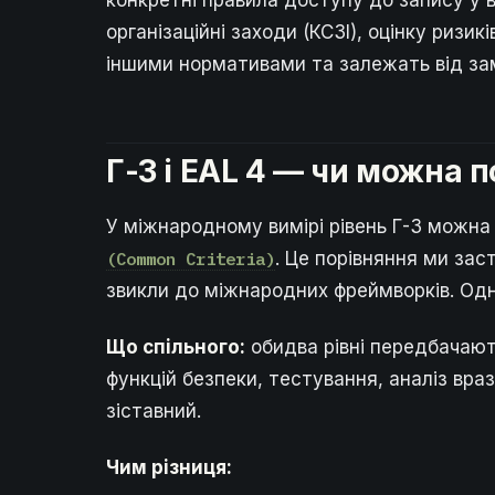
конкретні правила доступу до запису у в
організаційні заходи (КСЗІ), оцінку ризи
іншими нормативами та залежать від за
Г-3 і EAL 4 — чи можна 
У міжнародному вимірі рівень Г-3 можна
(Common Criteria)
. Це порівняння ми за
звикли до міжнародних фреймворків. Одн
Що спільного:
обидва рівні передбачають
функцій безпеки, тестування, аналіз вр
зіставний.
Чим різниця: