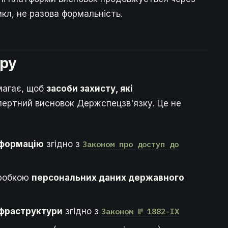
кл, не разова формальність.
еру
имагає, щоб
засоби захисту, які
пертний висновок Держспецзв'язку. Це не
нформацію
згідно з
Законом про доступ до
бробкою
персональних даних державного
нфраструктури
згідно з
Законом № 1882-IX