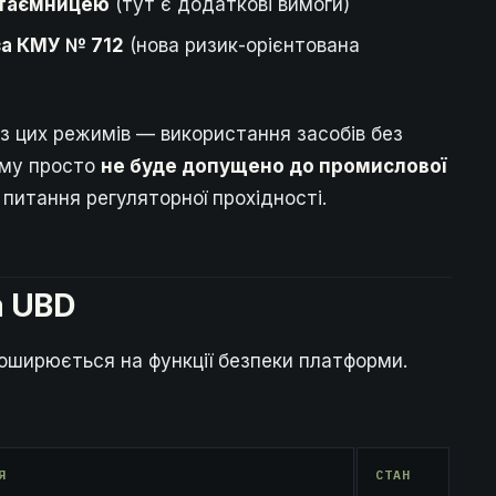
таємницею
(тут є додаткові вимоги)
за КМУ № 712
(нова ризик-орієнтована
з цих режимів — використання засобів без
ему просто
не буде допущено до промислової
 питання регуляторної прохідності.
а UBD
оширюється на функції безпеки платформи.
Я
СТАН