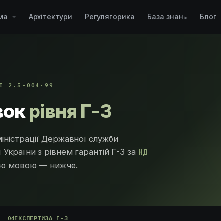
рма
Архітектури
Регуляторика
База знань
Блог
І 2.5-004-99
вок
рівня Г-3
ністрації Державної служби
ї України з рівнем гарантій Г-3 за
НД
ою мовою — нижче.
ЕКСПЕРТИЗА Г-3
04