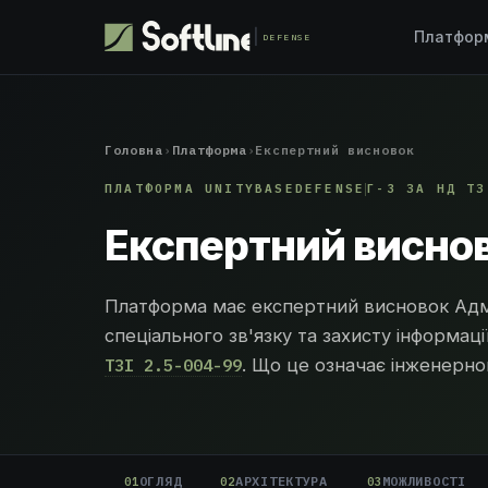
Платфо
DEFENSE
Головна
›
Платформа
›
Експертний висновок
ПЛАТФОРМА UNITYBASEDEFENSE
Г-3 ЗА НД ТЗ
Експертний висно
Платформа має експертний висновок Адмі
спеціального зв'язку та захисту інформаці
ТЗІ 2.5-004-99
. Що це означає інженерн
ОГЛЯД
АРХІТЕКТУРА
МОЖЛИВОСТІ
01
02
03