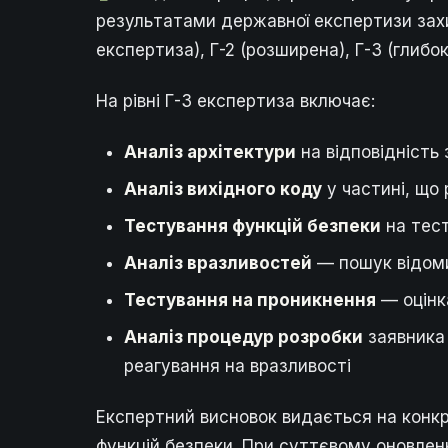
результатами державної експертизи захищ
експертиза), Г-2 (розширена), Г-3 (глибо
На рівні Г-3 експертиза включає:
Аналіз архітектури
на відповідність
Аналіз вихідного коду
у частині, що 
Тестування функцій безпеки
на тест
Аналіз вразливостей
— пошук відомих
Тестування на проникнення
— оцінк
Аналіз процедур розробки
заявника 
реагування на вразливості
Експертний висновок видається на конк
функцій безпеки. При суттєвому оновле