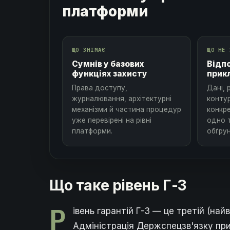
платформи
ЩО ЗНІМАЄ
ЩО НЕ 
Сумнів у базових
Відп
функціях захисту
прик
Права доступу,
Дані, 
журналювання, архітектурні
контур
механізми й частина процедур
конкр
уже перевірені на рівні
одно 
платформи.
обґру
Що таке рівень Г-3
Р
івень гарантій Г-3 — це третій (най
Адміністрація Держспецзв'язку при