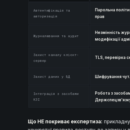
Парольна політи
Автентифікація та
авторизація
прав
Незмінність журн
Журналювання та аудит
модифікації адм
Захист каналу клієнт-
TLS, перевірка с
сервер
Захист даних у БД
Шифрування чутл
Робота з засоба
Інтеграція з засобами
КЗІ
Держспецзв'язк
Що НЕ покриває експертиза:
прикладну 