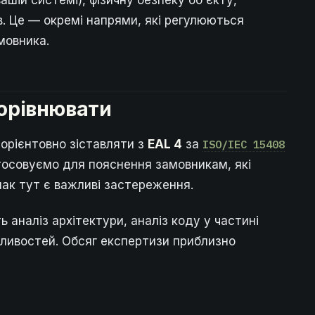
ашій системі), фізичну безпеку об'єкту,
ків. Це — окремі напрями, які регулюються
мовника.
порівнювати
 орієнтовно зіставляти з
EAL 4
за
ISO/IEC 15408
стосовуємо для пояснення замовникам, які
ак тут є важливі застереження.
 аналіз архітектури, аналіз коду у частині
азливостей. Обсяг експертизи приблизно