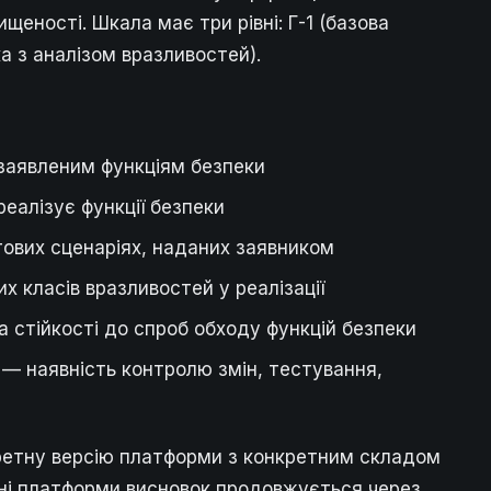
еності. Шкала має три рівні: Г-1 (базова
ка з аналізом вразливостей).
 заявленим функціям безпеки
реалізує функції безпеки
ових сценаріях, наданих заявником
 класів вразливостей у реалізації
а стійкості до спроб обходу функцій безпеки
— наявність контролю змін, тестування,
ретну версію платформи з конкретним складом
нні платформи висновок продовжується через