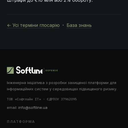
Штрафи до €10 млн або 2% обороту.
← Усі терміни глосарію
·
База знань
DEFENSE
Інженерна ініціатива з розробки захищеної платформи для
інформаційних систем у середовищах підвищеного ризику.
ТОВ «Софтлайн ІТ» · ЄДРПОУ 37962095
email:
info@softline.ua
ПЛАТФОРМА