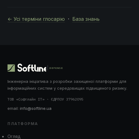
← Усі терміни глосарію
·
База знань
DEFENSE
Інженерна ініціатива з розробки захищеної платформи для
інформаційних систем у середовищах підвищеного ризику.
ТОВ «Софтлайн ІТ» · ЄДРПОУ 37962095
email:
info@softline.ua
ПЛАТФОРМА
Огляд