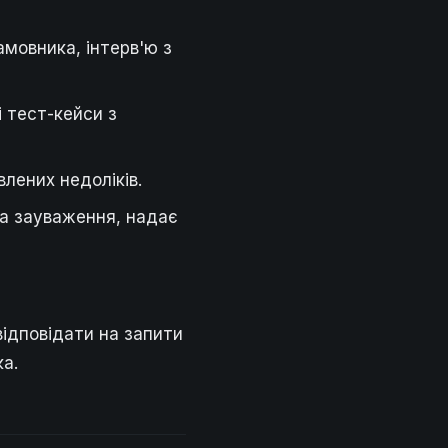
амовника, інтерв'ю з
 тест-кейси з
влених недоліків.
на зауваження, надає
ідповідати на запити
ка.