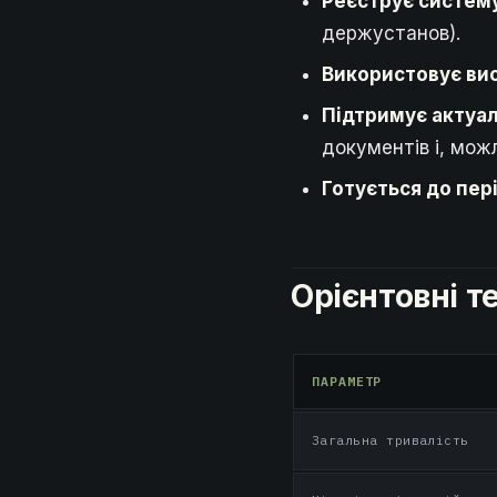
Реєструє систем
держустанов).
Використовує ви
Підтримує актуал
документів і, мож
Готується до пер
Орієнтовні те
ПАРАМЕТР
Загальна тривалість