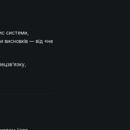
ис системи,
си висновків — від «не
ецзв'язку,