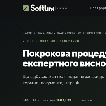
Платфо
DEFENSE
Головна
›
База знань
›
Підготовка до експертизи
›
П
§ ПІДГОТОВКА ДО ЕКСПЕРТИЗИ
Покрокова процед
експертного висн
Що відбувається після подання заявки до 
терміни, документи, ітерації.
ЧАС:
14 хв читання
СКЛАДНІСТЬ:
Розширена