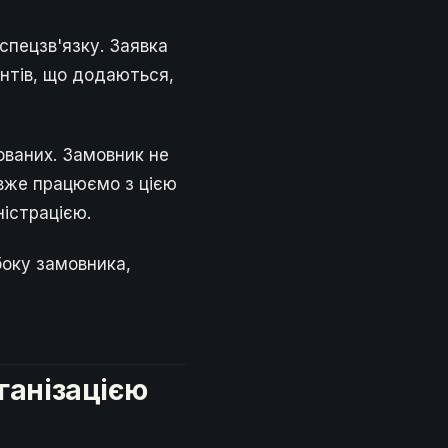
спецзв'язку. Заявка
ентів, що додаються,
ованих. Замовник не
вже працюємо з цією
ністрацією.
боку замовника,
ганізацією