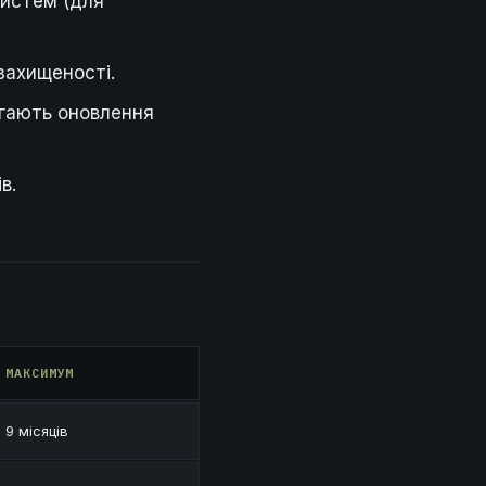
систем (для
захищеності.
агають оновлення
в.
МАКСИМУМ
9 місяців