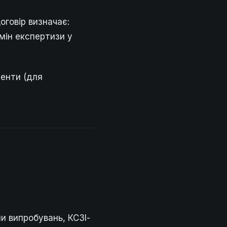
оговір визначає:
рмін експертизи у
енти (для
ми випробувань, КСЗІ-