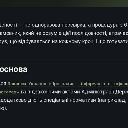
еності — не одноразова перевірка, а процедура з 6 
Замовник, який не розуміє цієї послідовності, втрач
сує, що відбувається на кожному кроці і що готувати
основа
ься
Законом України «Про захист інформації в інфор
истемах»
та підзаконними актами Адміністрації Держ
 додатково діють спеціальні нормативи (наприклад,
ю).