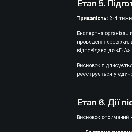
Етап 5. Підг
Тривалість:
2-4 тижні
Експертна організаці
проведені перевірки, 
відповідає» до «Г-3»
Висновок підписуєть
реєструється у єдино
Етап 6. Дії 
Висновок отриманий —