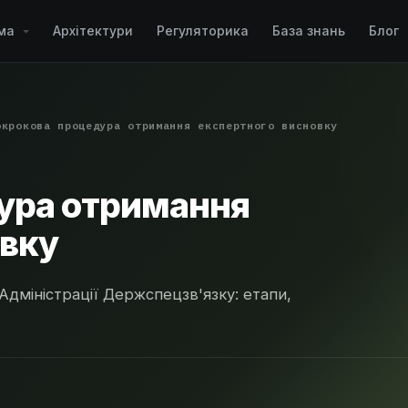
рма
Архітектури
Регуляторика
База знань
Блог
окрокова процедура отримання експертного висновку
ура отримання
овку
Адміністрації Держспецзв'язку: етапи,