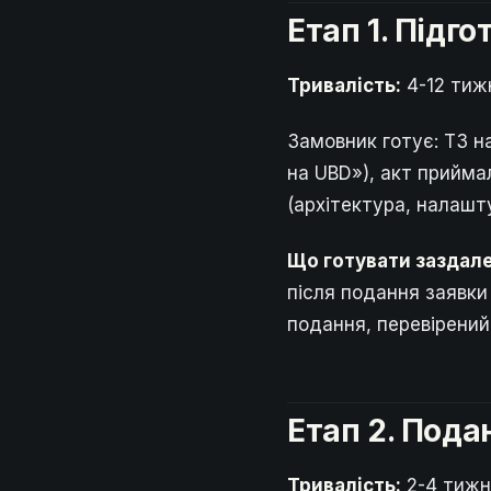
Етап 1. Підг
Тривалість:
4-12 тижн
Замовник готує: ТЗ н
на UBD»), акт прийм
(архітектура, налашт
Що готувати заздале
після подання заявки
подання, перевірений
Етап 2. Подан
Тривалість:
2-4 тижні