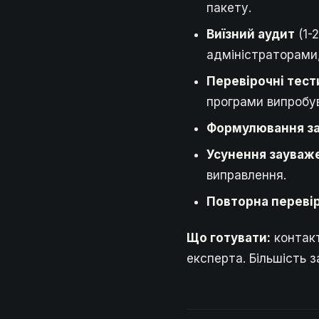
пакету.
Виїзний аудит
(1-
адміністраторами
Перевірочні тест
програми випробув
Формулювання з
Усунення зауваж
виправлення.
Повторна переві
Що готувати:
контакт
експерта. Більшість з