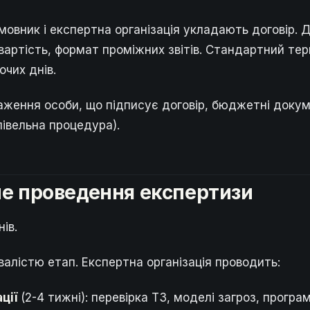
мовник і експертна організація укладають договір. Д
 вартість, формат проміжних звітів. Стандартний те
очих днів.
ження особи, що підписує договір, бюджетні докум
івельна процедура).
не проведення експертизи
ів.
валістю етап. Експертна організація проводить:
ції
(2-4 тижні): перевірка ТЗ, моделі загроз, програ