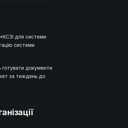
л «КСЗІ для системи
тацію системи
ь готувати документи
акет за тиждень до
ганізації