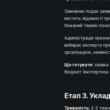
Замовник подає заявк
містить: відомості п
бажаний термін почат
Адміністрація призна
вибирає експерта пр
організацією, наявніс
Що готувати:
заявка 
бюджет (експертиза 
Етап 3. Укла
Тривалість:
2-3 тижні