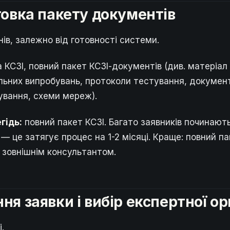
отовка пакету документів
ів, залежно від готовності системи.
а КСЗІ, повний пакет КСЗІ-документів (див. матеріа
альних випробувань, протоколи тестування, докумен
ування, схеми мереж).
гідь:
повний пакет КСЗІ. Багато заявників починают
 — це затягує процес на 1-2 місяці. Краще: повний п
 зовнішнім консультантом.
ня заявки і вибір експертної ор
.