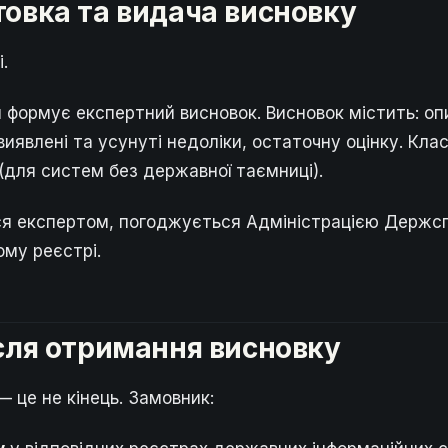
отовка та видача висновку
.
я формує експертний висновок. Висновок містить: оп
виявлені та усунуті недоліки, остаточну оцінку. Кла
 (для систем без державної таємниці).
ся експертом, погоджується Адміністрацією Держсп
му реєстрі.
після отримання висновку
 це не кінець. Замовник: