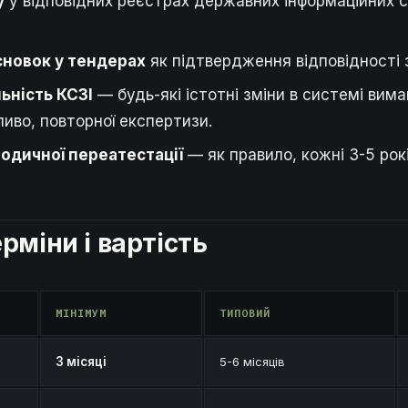
у
у відповідних реєстрах державних інформаційних 
сновок у тендерах
як підтвердження відповідності 
ьність КСЗІ
— будь-які істотні зміни в системі вим
ливо, повторної експертизи.
іодичної переатестації
— як правило, кожні 3-5 рокі
рміни і вартість
МІНІМУМ
ТИПОВИЙ
3 місяці
5-6 місяців