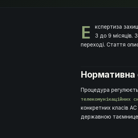
Е
кспертиза захищ
3 до 9 місяців. 
переході. Стаття опи
Нормативна 
Процедура регулюєт
телекомунікаційних с
конкретних класів АС
державною таємнице