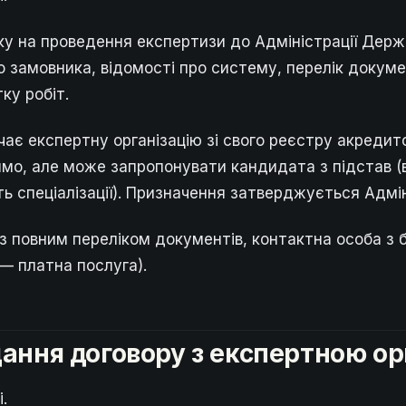
у на проведення експертизи до Адміністрації Держ
ро замовника, відомості про систему, перелік докум
ку робіт.
чає експертну організацію зі свого реєстру акредит
ямо, але може запропонувати кандидата з підстав (
ть спеціалізації). Призначення затверджується Адмі
з повним переліком документів, контактна особа з 
— платна послуга).
дання договору з експертною ор
.