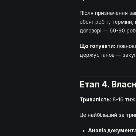
Після призначення за
обсяг робіт, терміни,
договорі — 60-90 роб
Що готувати:
повнова
держустанов — закуп
Етап 4. Влас
Тривалість:
8-16 тижн
Це найбільший за три
Аналіз документа