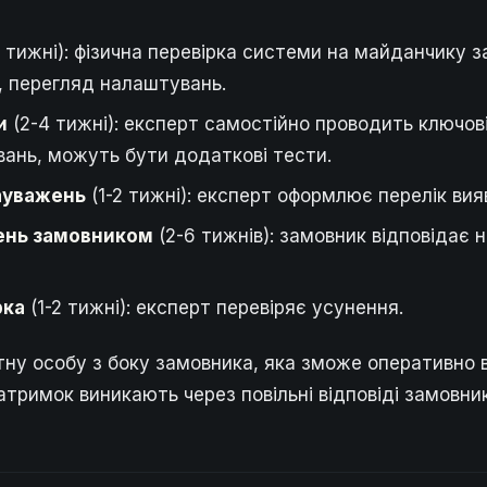
2 тижні): фізична перевірка системи на майданчику з
, перегляд налаштувань.
и
(2-4 тижні): експерт самостійно проводить ключові
ань, можуть бути додаткові тести.
ауважень
(1-2 тижні): експерт оформлює перелік вия
ень замовником
(2-6 тижнів): замовник відповідає 
рка
(1-2 тижні): експерт перевіряє усунення.
ну особу з боку замовника, яка зможе оперативно в
атримок виникають через повільні відповіді замовни