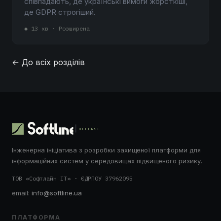
співпадають, де українські вимоги жорсткіші,
де GDPR строгіший.
◆ 13 хв · Розширена
← До всіх розділів
DEFENSE
Інженерна ініціатива з розробки захищеної платформи для
інформаційних систем у середовищах підвищеного ризику.
ТОВ «Софтлайн ІТ» · ЄДРПОУ 37962095
email:
info@softline.ua
ПЛАТФОРМА