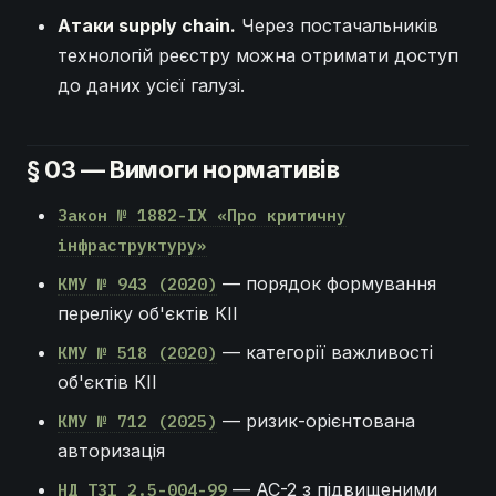
Атаки supply chain.
Через постачальників
технологій реєстру можна отримати доступ
до даних усієї галузі.
§ 03 — Вимоги нормативів
Закон № 1882-IX «Про критичну
інфраструктуру»
— порядок формування
КМУ № 943 (2020)
переліку об'єктів КІІ
— категорії важливості
КМУ № 518 (2020)
об'єктів КІІ
— ризик-орієнтована
КМУ № 712 (2025)
авторизація
— АС-2 з підвищеними
НД ТЗІ 2.5-004-99