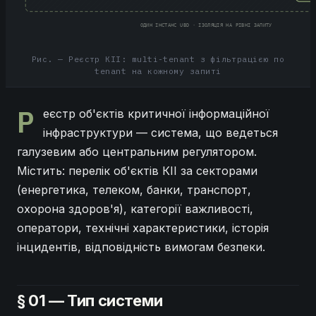
ОДИН ІНСТАНС UBD · ІЗОЛЯЦІЯ НА РІВНІ ЗАПИТУ
Рис. — Реєстр КІІ: multi-tenant з фільтрацією по
tenant на кожному запиті
Р
еєстр об'єктів критичної інформаційної
інфраструктури — система, що ведеться
галузевим або центральним регулятором.
Містить: перелік об'єктів КІІ за секторами
(енергетика, телеком, банки, транспорт,
охорона здоров'я), категорії важливості,
оператори, технічні характеристики, історія
інцидентів, відповідність вимогам безпеки.
§ 01 — Тип системи