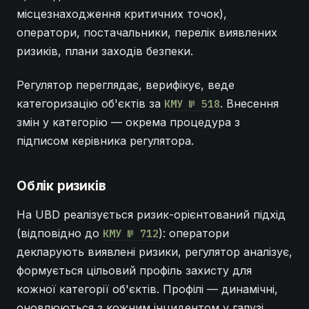
місцезнаходження критичних точок),
оператори, постачальники, перелік виявлених
ризиків, плани заходів безпеки.
Регулятор переглядає, верифікує, веде
категоризацію об'єктів за
. Внесення
КМУ № 518
змін у категорію — окрема процедура з
підписом керівника регулятора.
Облік ризиків
На UBD реалізується ризик-орієнтований підхід
(відповідно до
): оператори
КМУ № 712
декларують виявлені ризики, регулятор аналізує,
формується цільовий профіль захисту для
кожної категорії об'єктів. Профілі — динамічні,
оновлюються з кожним інцидентом у галузі.