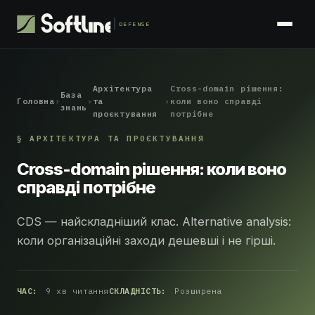
DEFENSE
Архітектура
Cross-domain рішення:
База
Головна
›
›
та
›
коли воно справді
знань
проєктування
потрібне
§ АРХІТЕКТУРА ТА ПРОЄКТУВАННЯ
Cross-domain рішення: коли воно
справді потрібне
CDS — найскладніший клас. Alternative analysis:
коли організаційні заходи дешевші і не гірші.
ЧАС:
9 хв читання
СКЛАДНІСТЬ:
Розширена