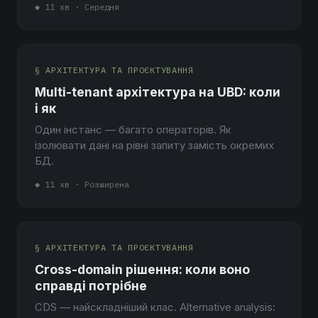
◆ 11 хв · Середня
§ АРХІТЕКТУРА ТА ПРОЄКТУВАННЯ
Multi-tenant архітектура на UBD: коли
і як
Один інстанс — багато операторів. Як
ізолювати дані на рівні запиту замість окремих
БД.
◆ 11 хв · Розширена
§ АРХІТЕКТУРА ТА ПРОЄКТУВАННЯ
Cross-domain рішення: коли воно
справді потрібне
CDS — найскладніший клас. Alternative analysis: